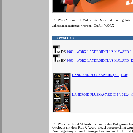
Die WORX Landroid-Mähroboter-Serie hat den begehrten P
Jahres ausgezeichnet worden. Grafik: WORX
DOWNLOAD
DE
4669 - WORX LANDROID PLUS X AWARD (10
EN
4669 - WORX LANDROID PLUS X AWARD -EN
LANDROID PLUSXAWARD (710,4 kB)
LANDROID PLUSXAWARD-EN (1622,4 k
Die Worx Landroid Mähroboter sind in den Kategorien Inno
Ökologie mit dem Plus X Award-Siegel ausgezeichnet worde
Produktgattung so viel Gütesiegel bekommen. Ein Grund fü