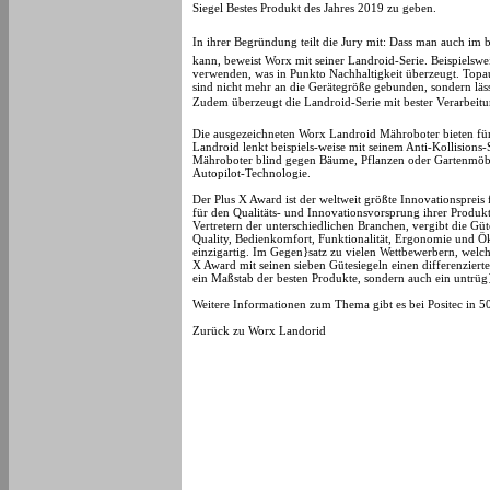
Siegel Bestes Produkt des Jahres 2019 zu geben.
In ihrer Begründung teilt die Jury mit: Dass man auch i
kann, beweist Worx mit seiner Landroid-Serie. Beispielswei
verwenden, was in Punkto Nachhaltigkeit überzeugt. Topa
sind nicht mehr an die Gerätegröße gebunden, sondern läs
Zudem überzeugt die Landroid-Serie mit bester Verarbeit
Die ausgezeichneten Worx Landroid Mähroboter bieten fün
Landroid lenkt beispiels-weise mit seinem Anti-Kollisio
Mähroboter blind gegen Bäume, Pflanzen oder Gartenmöbel
Autopilot-Technologie.
Der Plus X Award ist der weltweit größte Innovationspreis
für den Qualitäts- und Innovationsvorsprung ihrer Produkt
Vertretern der unterschiedlichen Branchen, vergibt die Güt
Quality, Bedienkomfort, Funktionalität, Ergonomie und Ök
einzigartig. Im Gegen}satz zu vielen Wettbewerbern, welch
X Award mit seinen sieben Gütesiegeln einen differenzierte
ein Maßstab der besten Produkte, sondern auch ein untrüg}
Weitere Informationen zum Thema gibt es bei Positec in 
Zurück zu Worx Landorid