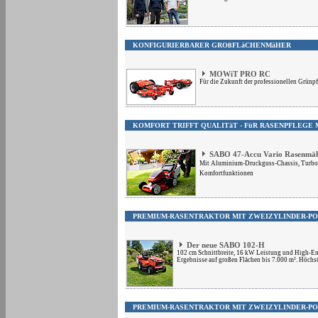
KONFIGURIERBARER GROßFLäCHENMäHER
MOWiT PRO RC
Für die Zukunft der professionellen Grünp
KOMFORT TRIFFT QUALITäT - FüR RASENPFLEGE 
SABO 47-Accu Vario Rasenmä
Mit Aluminium-Druckguss-Chassis, TurboS
Komfortfunktionen
PREMIUM-RASENTRAKTOR MIT ZWEIZYLINDER-P
Der neue SABO 102-H
102 cm Schnittbreite, 16 kW Leistung und High-En
Ergebnisse auf großen Flächen bis 7.000 m². Höchs
PREMIUM-RASENTRAKTOR MIT ZWEIZYLINDER-P