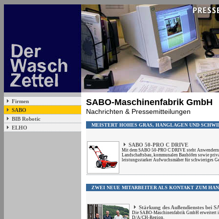
SABO-Maschinenfabrik GmbH
Firmen
SABO
Nachrichten & Pressemitteilungen
BIB Robotic
MEISTERT HOHES GRAS, HANGLAGEN UND SCHWI
ELHO
SABO 50-PRO C DRIVE
Mit dem SABO 50-PRO C DRIVE steht Anwendern 
Landschaftsbau, kommunalen Bauhöfen sowie priva
leistungsstarker Aufwuchsmäher für schwieriges G
ZWEI NEUE MITARBEITER ALS KONTAKT ZUM HA
Stärkung des Außendienstes bei 
Die SABO-Maschinenfabrik GmbH erweitert ih
D/A/CH-Region.