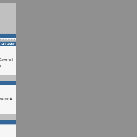
 GELäNDE
arten- und
r
ndienst in