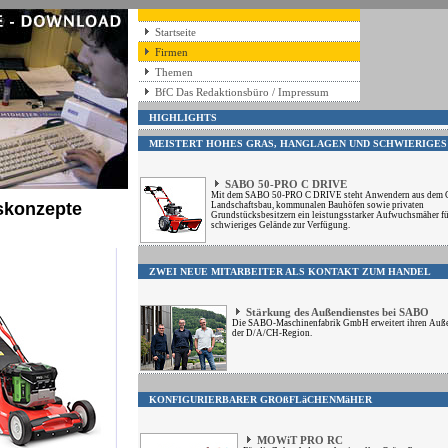
Startseite
Firmen
Themen
BfC Das Redaktionsbüro / Impressum
HIGHLIGHTS
MEISTERT HOHES GRAS, HANGLAGEN UND SCHWIERIGES
SABO 50-PRO C DRIVE
Mit dem SABO 50-PRO C DRIVE steht Anwendern aus dem G
bskonzepte
Landschaftsbau, kommunalen Bauhöfen sowie privaten
Grundstücksbesitzern ein leistungsstarker Aufwuchsmäher fü
schwieriges Gelände zur Verfügung.
ZWEI NEUE MITARBEITER ALS KONTAKT ZUM HANDEL
Stärkung des Außendienstes bei SABO
Die SABO-Maschinenfabrik GmbH erweitert ihren Auße
der D/A/CH-Region.
KONFIGURIERBARER GROßFLäCHENMäHER
MOWiT PRO RC