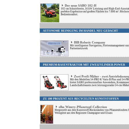
Der neue SABO 102-H
102 cm Schnittbreite, 16 kW Leistung und High-End-Ausstat
perfekte Ergebnisse auf großen Flächen bis 7.000 m². Höchste
Bedienkomfort.
AUTONOME REINIGUNG IM HANDEL NEU GEDACHT
BIB Robotic Company
Mit intelligenter Navigation, Flottenmanagement un
Partnernetzwerk
PREMIUM-RASENTRAKTOR MIT ZWEIZYLINDER-POWER
Zwei Profi-Mäher - zwei Antriebskonze
Mit den Modellen 54-PRO K Vario B Plus und 54-PR
bietet SABO professionellen Anwendern, Kommune
Landschaftsbauern zwei leistungsstarke 54-cm-Mäher
ZU 100 PROZENT AUS RECYCELTEN KUNSTSTOFFEN
elho Winery-Pflanztopf-Collection
Hergestellt aus den Kunststoff-Rückständen von Pflanzenbindern f
Weingüter aus den Regionen Champagne und Elsass