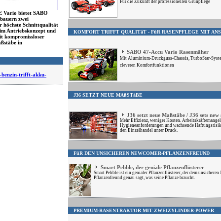
Für die Zukunft der professionellen Grünpflege
E Vario bietet SABO
bauern zwei
 höchste Schnittqualität
 im Antriebskonzept und
KOMFORT TRIFFT QUALITäT - FüR RASENPFLEGE MIT AN
it kompromissloser
ßstäbe in
SABO 47-Accu Vario Rasenmäher
Mit Aluminium-Druckguss-Chassis, TurboStar-Syst
cleveren Komfortfunktionen
-benzin-trifft-akku-
J36 SETZT NEUE MAßSTäBE
J36 setzt neue Maßstäbe / J36 sets new
Mehr Effizienz, weniger Kosten. Arbeitskräftemangel
Hygieneanforderungen und wachsende Haftungsrisik
den Einzelhandel unter Druck.
FüR DEN UNSICHEREN NEWCOMER-PFLANZENFREUND
Smart Pebble, der geniale Pflanzenflüsterer
Smart Pebble ist ein genialer Pflanzenflüsterer, der dem unsichere
Pflanzenfreund genau sagt, was seine Pflanze braucht.
PREMIUM-RASENTRAKTOR MIT ZWEIZYLINDER-POWER