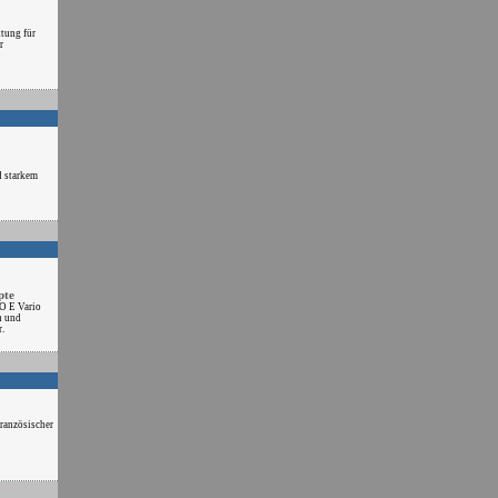
tung für
r
d starkem
pte
O E Vario
n und
.
ranzösischer