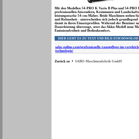
Mit den Modellen 54-PRO K Vario B Plus und 54-PRO 
professionellen Anwendern, Kommunen und Landschafts
leistungsstarke 54-cm-Mäher. Beide Maschinen stehen für
und Robustheit - unterscheiden sich jedoch grundlegend
damit in ihren Einsatzprofilen. Während der Benziner m
Dauerleistung überzeugt, setzt das Akku-Modell neue Ma
Emissionsfreiheit und Bedienkomfort.
HIER GEHT ES ZU TEXT UND BILD ZUM DOWNLOD
sabo-online.com/professionelle-rasenpflege-im-vergleich
technologie/
Zurück zu
SABO-Maschinenfabrik GmbH