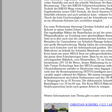
vielen Stützfüße und auch das schnelle Wachstum des Ras
Bewässerung.' Über den KRESS-Gebietsverkaufsleiter Jochen
Technik des KRESS Mega vertraut. 'Der Vorteil vom Mega is
Gegebenheiten unsere OAS-Technik, die durch Sensoren Hi
Stützfüße erkennen und auch umfahren kann.' erläutert For
'Durch die hohe Geschwindigkeit und die Schnittbreite 
ist ein effizientes Arbeiten hier zweifelfrei möglich.'
Ein erster Probeeinsatz überzeugt Christian Schiebel und s
Roboter in seinen beiden Erbeer-Tunneln.
Das regelmäßige Mähen der Rasenflächen ist auf der einen 
Pflegemaßnahme zur Erzielung einer gleichmäßigen Rasen
Seite ist es aber auch eine der zeitintensivsten Arbeiten zw
Besonders für Unternehmen wie Schiebels Plantage bedeu
eine große Herausforderung. Häufig fehlen die notwendig
aber noch kritischer wird der Arbeitsaufwand gesehen. D
Mähroboter ist deshalb für Schiebels Mitarbeiter eine echte
Kress bietet mit seiner MEGA Serie ein außergewöhnliche
das genau diese Erleichterungen bietet. Basis ist ein neu en
schwingendem Mähdeck, zwei Messertellern, 35 cm Schnit
bürstenlosen 20V 10 Ah Motor, dessen Mähleistung bis zu 
Side-Trimm-Technologie lässt den MEGA randgenau mähe
Ultraschallsensoren umfährt er Hindernisse ohne dagegen 
wirkt hier die Routenoptimierung INTIVA (intelligent nav
variable angle) während des Mähens. Mit seinem einzigart
Radnabenmotoren mit hohem Drehmoment und den Off-Roa
er Steigungen bis zu 45 Prozent. Die elektronische Schnitt
Rasenlängen von 20 bis 60 mm. Der Kress MEGA Mährobot
Strahlwasserschutz leicht nach getaner Arbeit zu reinigen.
Weitere Informationen zum Thema gibt es unter www.kres
CHRISTIAN SCHIEBEL (1522,1 k