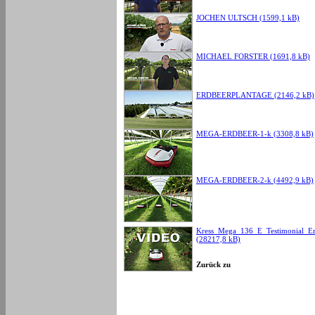
JOCHEN ULTSCH (1599,1 kB)
MICHAEL FORSTER (1691,8 kB)
ERDBEERPLANTAGE (2146,2 kB)
MEGA-ERDBEER-1-k (3308,8 kB)
MEGA-ERDBEER-2-k (4492,9 kB)
Kress_Mega_136_E_Testimonial_Er
(28217,8 kB)
Zurück zu